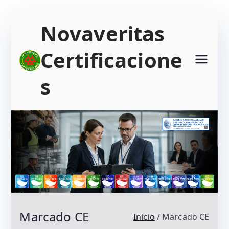
Saltar
Novaveritas
al
contenido
Certificacione
s
Marcado CE
Inicio
Marcado CE