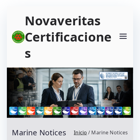
Saltar
Novaveritas
al
contenido
Certificacione
s
Marine Notices
Inicio
Marine Notices