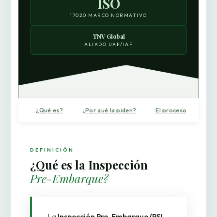
ISO
17020 MARCO NORMATIVO
TNV Global
ALIADO UAF/IAF
¿Qué es?
¿Por qué la piden?
El proceso
Qué
DEFINICIÓN
¿Qué es la Inspección
Pre-Embarque?
La
Inspección Pre-Embarque (PSI –