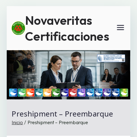
Saltar
Novaveritas
al
contenido
Certificaciones
Preshipment – Preembarque
Inicio
Preshipment – Preembarque