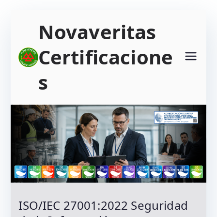
Saltar
Novaveritas
al
contenido
Certificacione
s
ISO/IEC 27001:2022 Seguridad