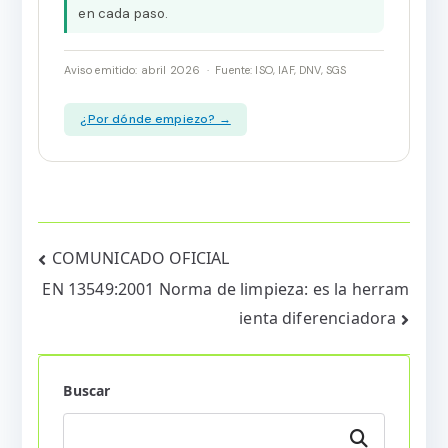
en cada paso.
Aviso emitido: abril 2026 · Fuente: ISO, IAF, DNV, SGS
¿Por dónde empiezo? →
Navegación
COMUNICADO OFICIAL
EN 13549:2001 Norma de limpieza: es la herram
de
ienta diferenciadora
entradas
Buscar
Buscar