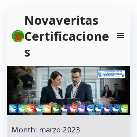
Saltar
Novaveritas
al
contenido
Certificacione
s
Month:
marzo 2023