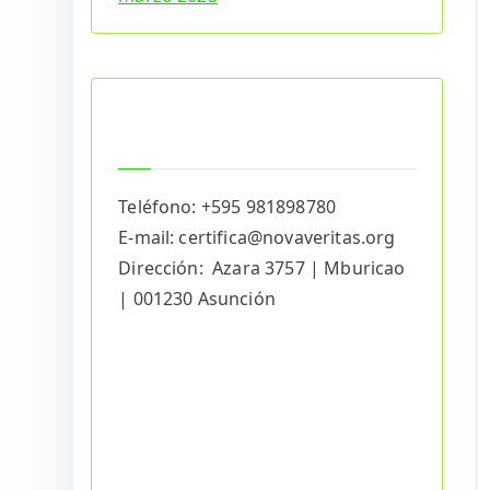
Contacto
Oficina Paraguay
Teléfono: +595 981898780
E-mail: certifica@novaveritas.org
Dirección: Azara 3757 | Mburicao
| 001230 Asunción