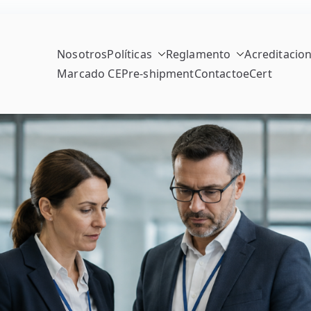
Nosotros
Políticas
Reglamento
Acreditacio
Marcado CE
Pre-shipment
Contacto
eCert