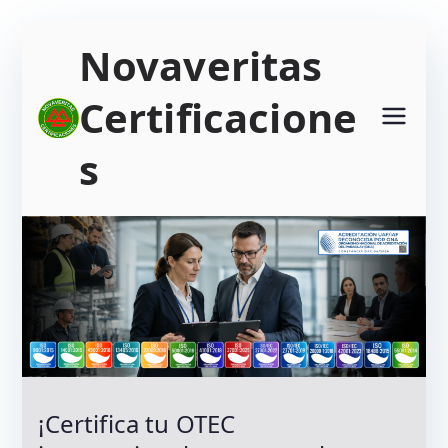
Saltar
Novaveritas
al
contenido
Certificacione
s
¡Certifica tu OTEC